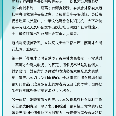
富邦金控副董事長蔡明興也表示，「蔡萬才台灣貢獻獎」
採推薦提名制。「蔡萬才台灣貢獻獎」委員會外部委員包
括中央研究院院長翁啟惠、台積電董事長張忠謀、吳氏宗
親會理事長吳豐山、中華文化總會會長劉兆玄、天下雜誌
董事長殷允芃及聯合文學出版社社長蔣勳等社會賢達人
士，最終評選出對台灣社會有重大貢獻者。
包括副總統吳敦義、立法院長王金平都出席「蔡萬才台灣
貢獻獎」並致詞。
第一屆「蔡萬才台灣貢獻獎」得主林懷民表示，非常感謝
「蔡萬才台灣貢獻獎」的肯定，這個獎不只是對他個人，
對於雲門、對台灣許多舞蹈和表演藝術家更是最大的鼓
勵，這表示藝術是受到重視的。他承諾雲門將會繼續創造
更好的作品，讓更多台上的舞者展現自信與才華，也將提
供年輕團隊與藝術家更多成長的機會。
另一位得主湯靜蓮修女則表示，本次獲獎對社會福利工作
者是很大的肯定，除了衷心的感謝，更希望以實際的行動
讓外界看到如何發揮正向影響力。未來善牧基金會亦將持