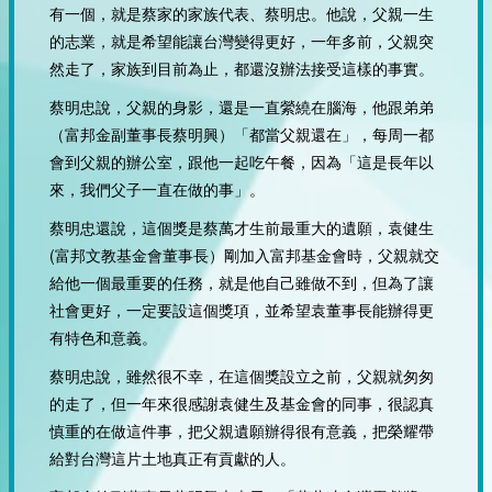
有一個，就是蔡家的家族代表、蔡明忠。他說，父親一生
的志業，就是希望能讓台灣變得更好，一年多前，父親突
然走了，家族到目前為止，都還沒辦法接受這樣的事實。
蔡明忠說，父親的身影，還是一直縈繞在腦海，他跟弟弟
（富邦金副董事長蔡明興）「都當父親還在」，每周一都
會到父親的辦公室，跟他一起吃午餐，因為「這是長年以
來，我們父子一直在做的事」。
蔡明忠還說，這個獎是蔡萬才生前最重大的遺願，袁健生
(富邦文教基金會董事長）剛加入富邦基金會時，父親就交
給他一個最重要的任務，就是他自己雖做不到，但為了讓
社會更好，一定要設這個獎項，並希望袁董事長能辦得更
有特色和意義。
蔡明忠說，雖然很不幸，在這個獎設立之前，父親就匆匆
的走了，但一年來很感謝袁健生及基金會的同事，很認真
慎重的在做這件事，把父親遺願辦得很有意義，把榮耀帶
給對台灣這片土地真正有貢獻的人。