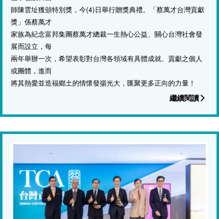
師陳雲址獲頒特別獎，今(4)日舉行贈獎典禮。「蔡萬才台灣貢獻
獎」係蔡萬才
家族為紀念富邦集團蔡萬才總裁一生熱心公益、關心台灣社會發
展而設立，每
兩年舉辦一次，希望表彰對台灣各領域有具體成就、貢獻之個人
或團體，進而
將其熱愛並造福鄉土的情懷發揚光大，匯聚更多正向的力量！
繼續閱讀