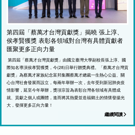
第四屆「蔡萬才台灣貢獻獎」揭曉 張上淳、
侯孝賢獲獎 表彰各領域對台灣有具體貢獻者
匯聚更多正向力量
第四屆「蔡萬才台灣貢獻獎」
由國立臺灣大學副校長張上淳、國
際知名導演侯孝賢獲獎，今(
28)日舉行贈獎典禮。「蔡萬才台灣貢
獻獎」
為蔡萬才家族紀念富邦集團蔡萬才總裁一生熱心公益、
關
心台灣社會發展而設立，每兩年舉辦一次，
去年受到新冠肺炎疫
情影響，延至今年舉辦，
獎項宗旨為表彰台灣各領域有具體成
就、貢獻之個人或團體，
進而將其熱愛並造福鄉土的情懷發揚光
大，發揮更多正向力量！
繼續閱讀