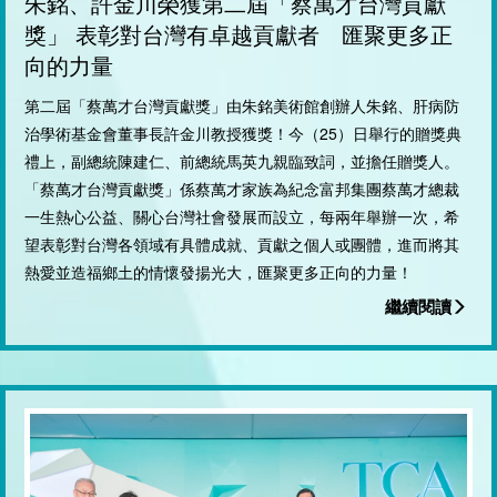
朱銘、許金川榮獲第二屆「蔡萬才台灣貢獻
獎」 表彰對台灣有卓越貢獻者 匯聚更多正
向的力量
第二屆「蔡萬才台灣貢獻獎」由朱銘美術館創辦人朱銘、肝病防
治學術基金會董事長許金川教授獲獎！今（25）日舉行的贈獎典
禮上，副總統陳建仁、前總統馬英九親臨致詞，並擔任贈獎人。
「蔡萬才台灣貢獻獎」係蔡萬才家族為紀念富邦集團蔡萬才總裁
一生熱心公益、關心台灣社會發展而設立，每兩年舉辦一次，希
望表彰對台灣各領域有具體成就、貢獻之個人或團體，進而將其
熱愛並造福鄉土的情懷發揚光大，匯聚更多正向的力量！
繼續閱讀