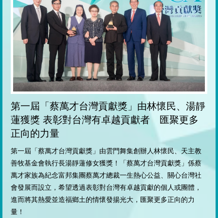
第一屆「蔡萬才台灣貢獻獎」由林懷民、湯靜
蓮獲獎 表彰對台灣有卓越貢獻者 匯聚更多
正向的力量
第一屆「蔡萬才台灣貢獻獎」由雲門舞集創辦人林懷民、天主教
善牧基金會執行長湯靜蓮修女獲獎！「蔡萬才台灣貢獻獎」係蔡
萬才家族為紀念富邦集團蔡萬才總裁一生熱心公益、關心台灣社
會發展而設立，希望透過表彰對台灣有卓越貢獻的個人或團體，
進而將其熱愛並造福鄉土的情懷發揚光大，匯聚更多正向的力
量！