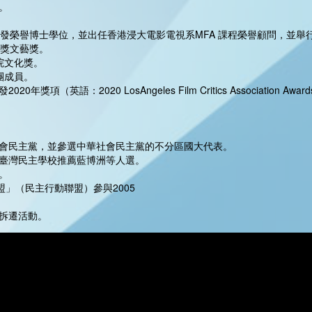
。
學頒發榮譽博士學位，並出任香港浸大電影電視系MFA 課程榮譽顧問，並
化獎文藝獎。
院文化獎。
團成員。
獎項（英語：2020 LosAngeles Film Critics Association A
社會民主黨，並參選中華社會民主黨的不分區國大代表。
與臺灣民主學校推薦藍博洲等人選。
。
聯盟」（民主行動聯盟）參與2005
落拆遷活動。