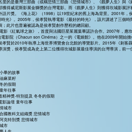
名度的是臺灣三部曲（或稱悲情三部曲《悲情城市》、《戲夢人生》與《
部獲得威尼斯影展金獅獎的台灣電影。而《戲夢人生》則獲得坎城影展評
語片獎。《海上花》（1998）以19世紀末的舊上海為背景。2001年
時光》。2005年，侯孝賢執導電影《最好的時光》，該片講述了三個時間段（
演；此片也普遍被認為是侯孝賢創作歷程的總回顧。
語電影《紅氣球之旅》，首度與法國巨星茱麗葉畢諾許合作。2007年，應
院（Chacun son Cinéma）之一的《電姬館》。他在2009年開始
孝賢於2010年執導上海世界博覽會台北館的導覽影片。2015年《刺客
導演獎，侯孝賢成為史上第二位獲得坎城影展最佳導演的台灣導演，前一
 小畢的故事
 油麻菜籽
冬冬的假期
 童年往事
人道精神獎-特別提及 冬冬的假期
新電影論壇 童年往事
悲情城市
 聯合國教科文組織獎 悲情城市
 西阿克特別獎 悲情城市
情城市
戲夢人生