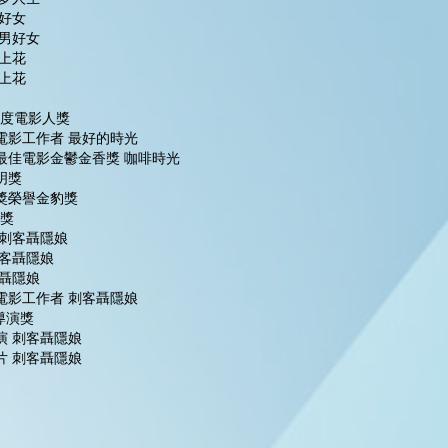
男好女
好男好女
海上花
海上花
年度電影人獎
灣電影工作者 最好的時光
 最佳電影金鬱金香獎 咖啡時光
明獎
就獎榮譽金豹獎
就獎
 刺客聶隱娘
 刺客聶隱娘
客聶隱娘
出電影工作者 刺客聶隱娘
導演獎
導演 刺客聶隱娘
影片 刺客聶隱娘