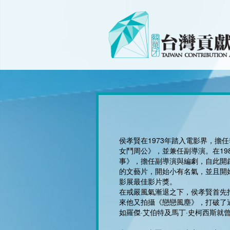
侯孝賢在1973年踏入電影界，擔
女鬥周公》，並兼任副導演。在198
事》，擔任副導演與編劇，自此開
的文藝片，開始小有名氣，並且開
影展最佳影片獎。
在戒嚴風氣漸退之下，侯孝賢首先
來他又拍攝《戀戀風塵》，打破了
如羅傑·艾伯特及馬丁·史柯西斯就