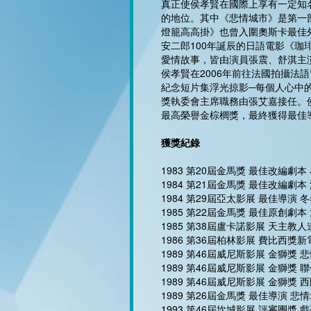
真正使侯孝賢在國際上享有一定知
的地位。其中《悲情城市》是第一
燈籠高高掛》也曾入圍奧斯卡最佳外
安二郎100年誕辰的日語電影《珈琲
愛情故事，皆由演員張震、舒淇主
侯孝賢在2006年前往法國拍攝法
紀念短片集浮光掠影─每個人心中的電影
獎執委會主席職務由張艾嘉接任。侯
最高榮譽金棕櫚獎，最終獲得最佳
獲獎紀錄
1983 第20屆金馬獎 最佳改編劇本
1984 第21屆金馬獎 最佳改編劇本
1984 第29屆亞太影展 最佳導演 
1985 第22屆金馬獎 最佳原創劇本
1985 第38屆盧卡諾影展 天主教
1986 第36屆柏林影展 費比西獎
1989 第46屆威尼斯影展 金獅獎 
1989 第46屆威尼斯影展 金獅獎
1989 第46屆威尼斯影展 金獅獎
1989 第26屆金馬獎 最佳導演 悲
1993 第46屆坎城影展 評審團獎 