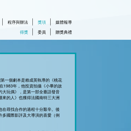
程序與辦法
獎項
媒體報導
得獎
委員
贈獎典禮
劇第一個劇本是賴成英執導的《桃花
在1983年，他投資拍攝《小畢的故
的大玩偶》，是第一部全臺語發音
櫃來的人》也獲得法國南特三大洲
他在尋找合作的過程十分艱辛。後
許多國際影評及大導演的喜愛（例