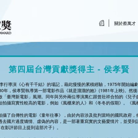
關於蔡萬才
第四屆台灣貢獻獎得主 - 侯孝賢
任李行導演《心有千千結》的場記，藉此慢慢的累積經驗，1975年開始編
0年，侯孝賢執導第一部電影作品《就是溜溜的她》(1981年上映)。然後
啟「臺灣新電影」風潮。同年與另外兩位導演萬仁跟曾壯祥合拍的《兒子
始拍攝寫實性較高的電影，例如《風櫃來的人》和《冬冬的假期》。《風
拍攝了自傳性的電影《童年往事》，由於內容涉及批判當時的國民政府，
過去國片過度矯情、虛偽的內容，是一部著重寫實的文藝愛情片，並受到
曾在影評節目上提到這部片子）。