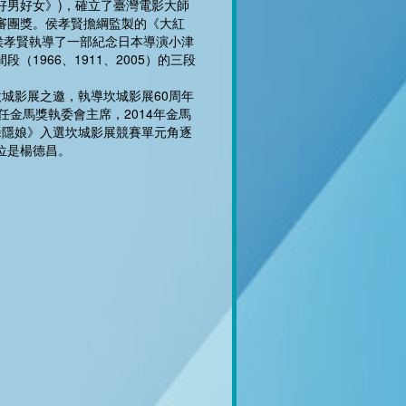
好男好女》)，確立了臺灣電影大師
審團獎。侯孝賢擔綱監製的《大紅
，侯孝賢執導了一部紀念日本導演小津
1966、1911、2005）的三段
坎城影展之邀，執導坎城影展60周年
擔任金馬獎執委會主席，2014年金馬
聶隱娘》入選坎城影展競賽單元角逐
位是楊德昌。