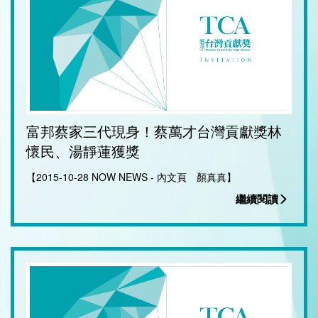
富邦蔡家三代現身！蔡萬才台灣貢獻獎林
懷民、湯靜蓮獲獎
【2015-10-28 NOW NEWS - 內文頁 顏真真】
繼續閱讀