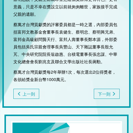
意義，只是不幸在獎設立以前就匆匆離世，家族接手完成
父親的遺願。
蔡萬才台灣貢獻獎的評審委員都是一時之選，內部委員包
括富邦文教基金會董事長袁健生、蔡明忠、蔡明興兄弟、
富邦金高級顧問龔天行、富邦人壽董事長鄭本源，外部委
員包括吳氏宗親會理事長吳豐山、天下雜誌董事長殷允
芃、中央研究院院長翁啟惠、台積電董事長張忠謀、中華
文化總會會長劉兆玄及聯合文學出版社社長蔣勳。
蔡萬才台灣貢獻獎每2年舉辦1次，每次選出2位得獎者，
各頒給獎金新台幣1000萬元。
上一則
下一則