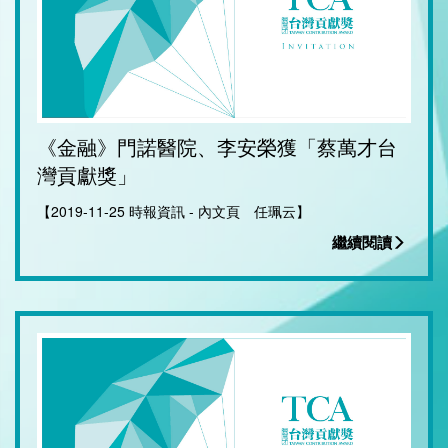
《金融》門諾醫院、李安榮獲「蔡萬才台
灣貢獻獎」
【2019-11-25 時報資訊 - 內文頁 任珮云】
繼續閱讀