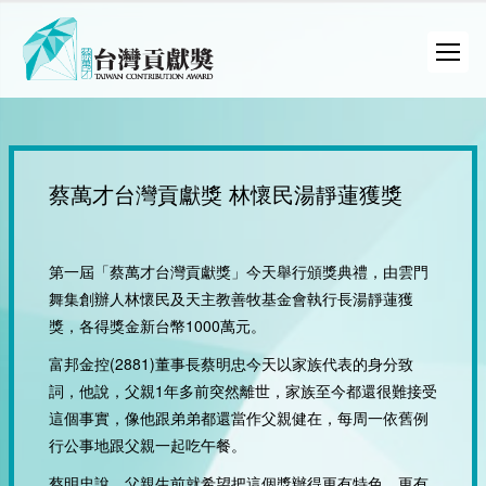
蔡萬才台灣貢獻獎 林懷民湯靜蓮獲獎
第一屆「蔡萬才台灣貢獻獎」今天舉行頒獎典禮，由雲門
舞集創辦人林懷民及天主教善牧基金會執行長湯靜蓮獲
獎，各得獎金新台幣1000萬元。
富邦金控(2881)董事長蔡明忠今天以家族代表的身分致
詞，他說，父親1年多前突然離世，家族至今都還很難接受
這個事實，像他跟弟弟都還當作父親健在，每周一依舊例
行公事地跟父親一起吃午餐。
蔡明忠說，父親生前就希望把這個獎辦得更有特色、更有